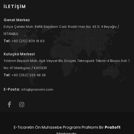
İLETİŞİM
Genel Merkez
Evliya Çelebi Mah. Refik Saydam Cad. Roditi Han No: 43 D: 4 Beyoğlu /
İSTANBUL
Tel:
+90 (212) 909 18 63
Kuluçka Merkezi
Yıldırım Beyazıt Mah. Aşık Veysel Blv. Erciyes Teknopark Tekno-4 Binası Kat: 1
No: 47 Melikgazi / KAYSERİ
Tel:
+90 (352) 333 48 38
E-Posta:
info@pranomi.com
E-Ticaretin Ön Muhasebe Programı PraNomi Bir
PraSoft
Markasıdır.