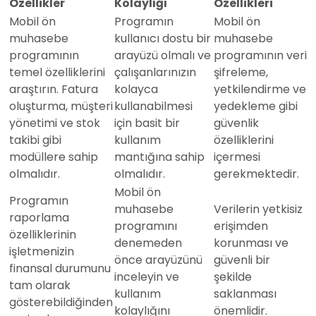
Özellikler
Kolaylığı
Özellikleri
Mobil ön
Programın
Mobil ön
muhasebe
kullanıcı dostu bir
muhasebe
programının
arayüzü olmalı ve
programının veri
temel özelliklerini
çalışanlarınızın
şifreleme,
araştırın. Fatura
kolayca
yetkilendirme ve
oluşturma, müşteri
kullanabilmesi
yedekleme gibi
yönetimi ve stok
için basit bir
güvenlik
takibi gibi
kullanım
özelliklerini
modüllere sahip
mantığına sahip
içermesi
olmalıdır.
olmalıdır.
gerekmektedir.
Mobil ön
Programın
muhasebe
Verilerin yetkisiz
raporlama
programını
erişimden
özelliklerinin
denemeden
korunması ve
işletmenizin
önce arayüzünü
güvenli bir
finansal durumunu
inceleyin ve
şekilde
tam olarak
kullanım
saklanması
gösterebildiğinden
kolaylığını
önemlidir.