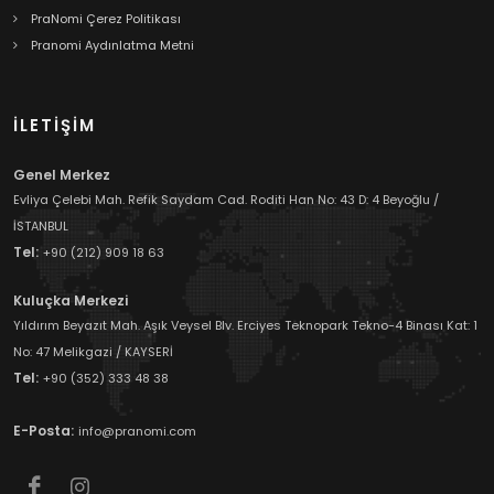
PraNomi Çerez Politikası
Pranomi Aydınlatma Metni
İLETİŞİM
Genel Merkez
Evliya Çelebi Mah. Refik Saydam Cad. Roditi Han No: 43 D: 4 Beyoğlu /
İSTANBUL
Tel:
+90 (212) 909 18 63
Kuluçka Merkezi
Yıldırım Beyazıt Mah. Aşık Veysel Blv. Erciyes Teknopark Tekno-4 Binası Kat: 1
No: 47 Melikgazi / KAYSERİ
Tel:
+90 (352) 333 48 38
E-Posta:
info@pranomi.com