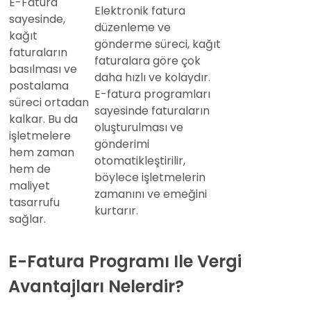
E-Fatura
Elektronik fatura
sayesinde,
düzenleme ve
kağıt
gönderme süreci, kağıt
faturaların
faturalara göre çok
basılması ve
daha hızlı ve kolaydır.
postalama
E-fatura programları
süreci ortadan
sayesinde faturaların
kalkar. Bu da
oluşturulması ve
işletmelere
gönderimi
hem zaman
otomatikleştirilir,
hem de
böylece işletmelerin
maliyet
zamanını ve emeğini
tasarrufu
kurtarır.
sağlar.
E-Fatura Programı Ile Vergi
Avantajları Nelerdir?